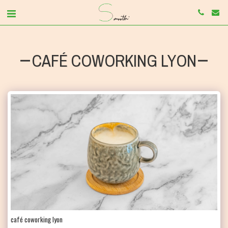
CAFÉ COWORKING LYON
café coworking lyon